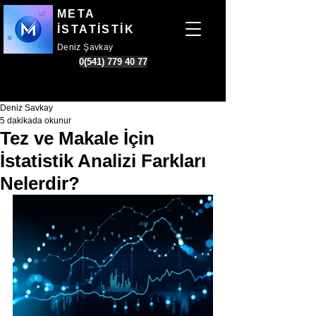
META
İSTATİSTİK
Deniz Şavkay
0(541) 779 40 77
Deniz Savkay
5 dakikada okunur
Tez ve Makale İçin
İstatistik Analizi Farkları
Nelerdir?