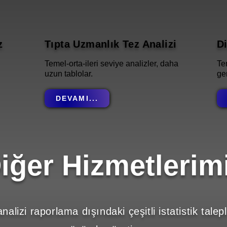
z
Tıpta Uzmanlık Tez Analizi
Di
Temel-orta-ileri seviye analizler, daha
Te
uzun tablolar.
gen
DEVAMI...
iğer Hizmetlerim
 analizi raporlama dışındaki çeşitli istatistik talep