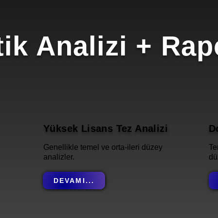
stik Analizi + Ra
Yüksek Lisans Tez Analizi
D
Genellikle temel ve orta-ileri düzey
Te
analizler.
dü
DEVAMI...