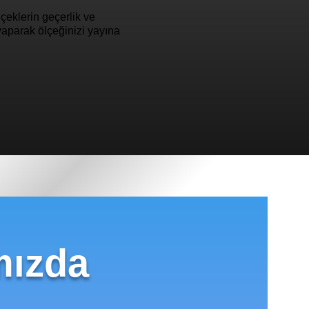
ölçeklerin geçerlik ve
 yaparak ölçeğinizi yayına
mızda