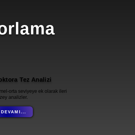
porlama
oktora Tez Analizi
mel-orta seviyeye ek olarak ileri
zey analizler.
DEVAMI...