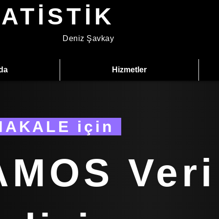
TATİSTİK
Deniz Şavkay
da
Hizmetler
MAKALE için
AMOS Veri