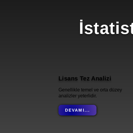
İstati
Lisans Tez Analizi
Genellikle temel ve orta düzey
analizler yeterlidir.
DEVAMI...