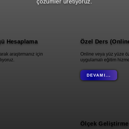
çözümler üretiyoruz.
ğü Hesaplama
Özel Ders (Onlin
rak araştırmanız için
Online veya yüz yüze öz
ıyoruz.
uygulamalı eğitim hizmet
DEVAMI...
Ölçek Geliştirme