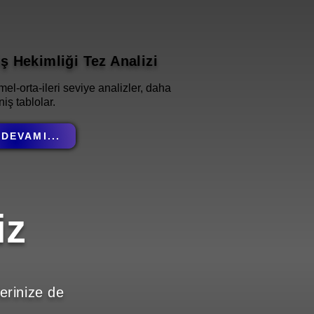
ş Hekimliği Tez Analizi
mel-orta-ileri seviye analizler, daha
iş tablolar.
DEVAMI...
iz
lerinize de