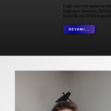
Kağıt üzerinde toplamış old
bilgisayar ortamına (SPSS) 
Excel'de ise SPSS'e geçiri
DEVAMI...