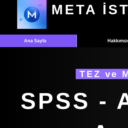
META İS
Ana Sayfa
Hakkımız
TEZ ve 
SPSS - 