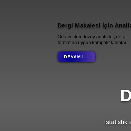
Dergi Makalesi İçin Anali
Orta ve ileri düzey analizler, dergi
formatına uygun kompakt tablolar.
DEVAMI...
D
İstatistik