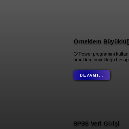
Örneklem Büyüklü
G*Power programını kullana
örneklem büyüklüğü hesapl
DEVAMI...
SPSS Veri Girişi