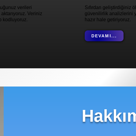
uğunuz verileri
Sıfırdan geliştirdiğiniz 
aktarıyoruz. Veriniz
güvenilirlik analizlerini
p kodluyoruz.
hazır hale getiriyoruz.
DEVAMI...
Hakkı